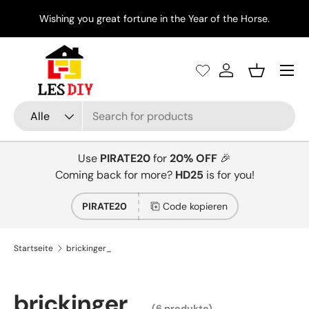
Di
Wishing you great fortune in the Year of the Horse.
Direkt zum Inhalt
Menü
Einloggen
Einkaufsko
Suchen
Art
Alle
Use
PIRATE20
for
20% OFF
🎉
Coming back for more?
HD25
is for you!
PIRATE20
Code kopieren
Startseite
brickinger_
brickinger_
(6 produkte)