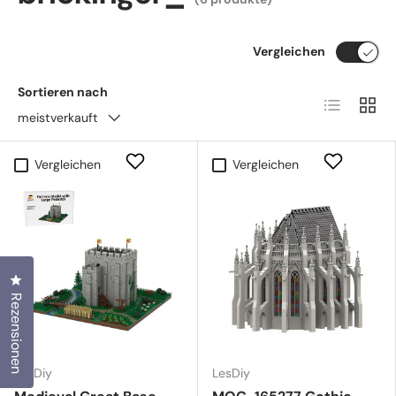
Vergleichen
Sortieren nach
Produktlist
Produ
meistverkauft
Vergleichen
Vergleichen
Klicken Sie, um den Bewertungsdialog zu öffnen
Rezensionen
LesDiy
LesDiy